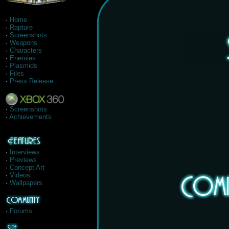
·
Home
·
Rapture
·
Screenshots
·
Weapons
·
Characters
·
Enemies
·
Plasmids
·
Files
·
Press Release
·
Screenshots
·
Achievements
·
Interviews
·
Previews
·
Concept Art
·
Videos
·
Wallpapers
·
Forums