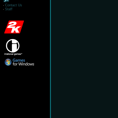
·
Contact Us
·
Staff