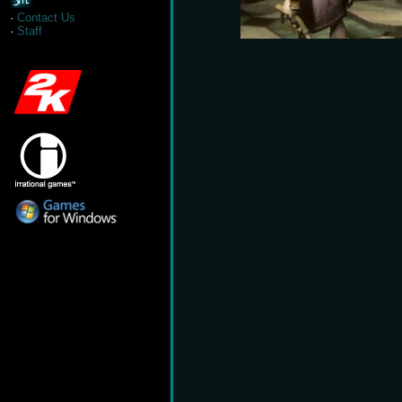
·
Contact Us
·
Staff