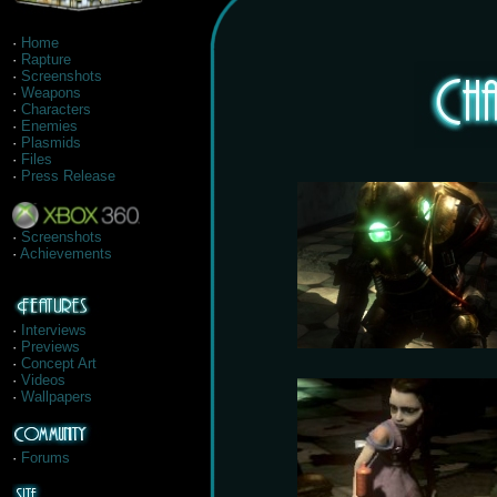
·
Home
·
Rapture
·
Screenshots
·
Weapons
·
Characters
·
Enemies
·
Plasmids
·
Files
·
Press Release
·
Screenshots
·
Achievements
·
Interviews
·
Previews
·
Concept Art
·
Videos
·
Wallpapers
·
Forums