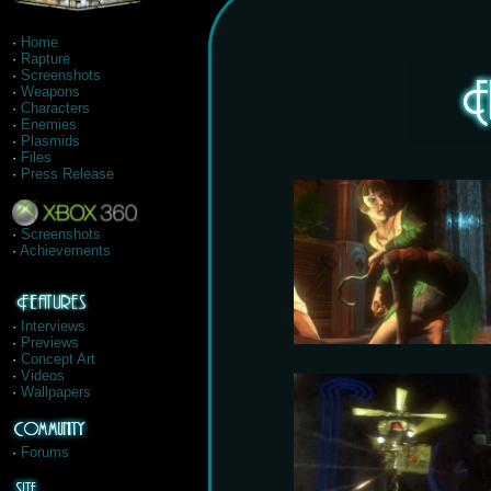
·
Home
·
Rapture
·
Screenshots
·
Weapons
·
Characters
·
Enemies
·
Plasmids
·
Files
·
Press Release
·
Screenshots
·
Achievements
·
Interviews
·
Previews
·
Concept Art
·
Videos
·
Wallpapers
·
Forums