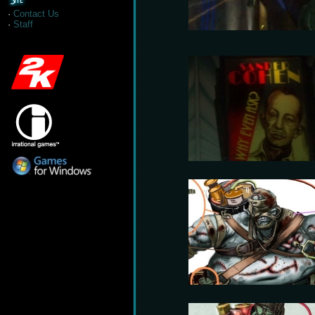
·
Contact Us
·
Staff