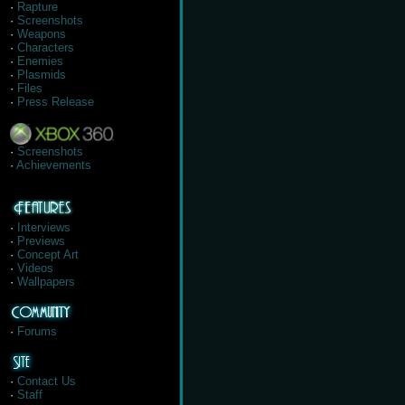
·
Rapture
·
Screenshots
·
Weapons
·
Characters
·
Enemies
·
Plasmids
·
Files
·
Press Release
·
Screenshots
·
Achievements
·
Interviews
·
Previews
·
Concept Art
·
Videos
·
Wallpapers
·
Forums
·
Contact Us
·
Staff